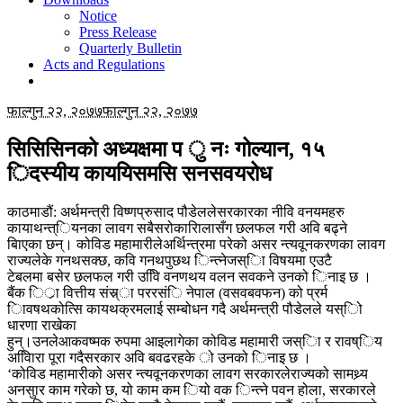
Notice
Press Release
Quarterly Bulletin
Acts and Regulations
फाल्गुन २२, २०७७
फाल्गुन २२, २०७७
सिसिसिनको अध्यक्षमा प ु नः गोल्यान, १५
िदस्यीय काययिसमसि सनसवयरोध
काठमाडौं: अर्थमन्त्री विष्णप्रुसाद पौडेललेसरकारका नीवि वनयमहरु
कायाथन्त्ियनका लावग सबैसरोकारिालासँग छलफल गरी अवि बढ्ने
बिाएका छन्। कोविड महामारीलेअर्थिन्त्रमा परेको असर न्त्यवूनकरणका लावग
राज्यलेके गनथसक्छ, कवि गनथपुछथ िन्त्नेजस्िा विषयमा एउटै
टेबलमा बसेर छलफल गरी उविि वनणथय वलन सवकने उनको िनाइ छ ।
बैंक िर्ा वित्तीय संस्र्ा पररसंि नेपाल (वसवबवफन) को प्रर्म
िावषथकोत्सि कायथक्रमलाई सम्बोधन गदै अर्थमन्त्री पौडेलले यस्िो
धारणा राखेका
हुन्।उनलेआकवष्मक रुपमा आइलागेका कोविड महामारी जस्िा र रावष्िय
अवििारा पूरा गदैसरकार अवि बवढरहके ो उनको िनाइ छ ।
‘कोविड महामारीको असर न्त्यवूनकरणका लावग सरकारलेराज्यको सामथ्र्य
अनसुार काम गरेको छ, यो काम कम ियो वक िन्त्ने पवन होला, सरकारले