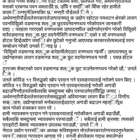
के कवि गनथ सक्छ िनेर एउटै टेबलमा बसौं, छलफल गरौं, अर्थमन्त्रालयले
यसको प्रबन्त्ध पवन वमलाउँदै छ, उविि र सम्ििको बीिमा रहेर हामीले
कदम िाल्नपुनेअिस्यकिा छ,’ मन्त्री पौडेलले िने ।
अर्थमन्त्रीपौडेललेसरकारलेउत्पादनमलु क उद्योग रहोटल पयथटन क्षेरको लावग
पवनविद्यिुको वडमान्त्ड शल्ुक छुटवदनेवनणथय गरेकोपवन जानकारी
वदए । पवहला गररएको वनणथयमा उत्पादनशील उद्योगलेप्रयोग गरेको विद्यिुको
मारैवडमान्त्ड शल्ुक छुट वदनेनीविगि वनणथय िएको र सो वनणथयले
होटल हिाईउद्योग जस्िा क्षेर छुटेको गनुासो आएपवछ सरकारलेत्यसलाई पवन
सम्बोधन गरेको उनको िनाइ छ ।
‘विद्यिुको वडमान्त्ड शल्ुक बारेहामीलेएउटा वनणथय ग¥यौँ। उत्पादनमलु क
उद्योगहरुका लावग वडमान्त्ड शल्ुक छुट वदनेवनणथय गरयौ । पवछ होटल
ँ
टुररजम सेक्टरको पवन वडमान्त्ड शल्ुक छुट पाउनेवनणथय गरेको छौं,’ उनले
िने ।
उनले कोविड १९ विरुद्धको खोप प्रदान गने प्रवक्रयालाई नरोक्ने पवन बिाए ।
कोविड १९ विरुद्धको खोप प्रदान गने प्रवक्रयालाई नरोकी अगाडी
बढाउनेिन्त्दैउनलेसबैलवक्षि समदुायमा खोप परुयाउनेप्रवििद्धिा जनाए ।
अर्थमन्त्रीपौडेललेसरकारलेसमवृद्धको अवियानका लावग बैंक िर्ा वित्तीय
सस्र्ाहरु, उद्योगहरुको मनोबललाईउठाएर अगाडी बढाउन महत्िपिूथ
काम गरेको वजवकर पवन गरे ।
हामी भ्यावक्सन प्रदान गने प्रवक्रयालाई नरोकीकन अगाडी बढाउँछौं,
सबैलवक्षि समदुायमा भ्यावक्सन परुयाउछौ ँ । सबैलाई हामी क्रमशः त्यसको
प्राइरोटी बेशमा भ्यावक्सन उपलब्ध गराउछौं,’ उनले िने ।
नेपाल उद्योग पररसंिका अध्यक्ष सविशकुमार मोरलेसरकारलेगररवदनुपनेकाम
पवन ित्काल गररवदन आग्रह गरे। वनजी क्षेरलेकाम गदाथ क्यालेण्डर