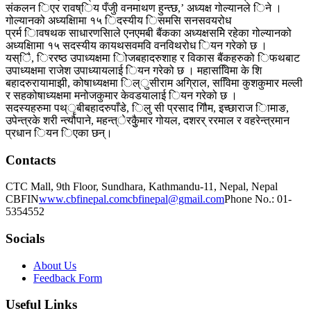
संकलन िएर रावष्िय पँजुी वनमाथण हुन्त्छ,’ अध्यक्ष गोल्यानले िने ।
गोल्यानको अध्यक्षिामा १५ िदस्यीय िसमसि सनसवयरोध
प्रर्म िावषथक साधारणसिाले एनएमबी बैंकका अध्यक्षसमेि रहेका गोल्यानको
अध्यक्षिामा १५ सदस्यीय कायथसवमवि वनविथरोध ियन गरेको छ ।
यस्िै, िररष्ठ उपाध्यक्षमा िोजबहादरुशाह र विकास बैंकहरुको िफथबाट
उपाध्यक्षमा राजेश उपाध्यायलाई ियन गरेको छ । महासवििमा के शि
बहादरुरायामाझी, कोषाध्यक्षमा िल्ुसीराम अग्रिाल, सवििमा कुशकुमार मल्ली
र सहकोषाध्यक्षमा मनोजकुमार केवडयालाई ियन गरेको छ ।
सदस्यहरुमा पथ्ृबीबहादरुपाँडे, िलु सी प्रसाद गौिम, इच्छाराज िामाङ,
उपेन्त्रके शरी न्त्यौपाने, महन्त्ेरकुैुमार गोयल, दशरर् ररमाल र वहरेन्त्रमान
प्रधान ियन िएका छन्।
Contacts
CTC Mall, 9th Floor, Sundhara,
Kathmandu-11, Nepal,
Nepal
CBFIN
www.cbfinepal.com
cbfinepal@gmail.com
Phone No.: 01-
5354552
Socials
About Us
Feedback Form
Useful Links