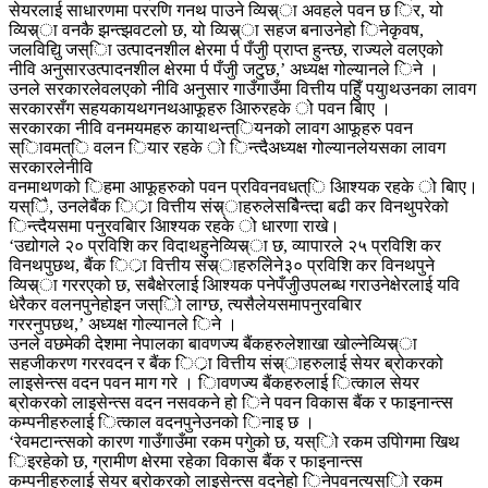
सेयरलाई साधारणमा पररणि गनथ पाउने व्यिस्र्ा अवहले पवन छ िर, यो
व्यिस्र्ा वनकै झन्त्झवटलो छ, यो व्यिस्र्ा सहज बनाउनेहो िनेकृवष,
जलविद्यिु जस्िा उत्पादनशील क्षेरमा र्प पँजुी प्राप्त हुन्त्छ, राज्यले वलएको
नीवि अनुसारउत्पादनशील क्षेरमा र्प पँजुी जटु्छ,’ अध्यक्ष गोल्यानले िने ।
उनले सरकारलेवलएको नीवि अनुसार गाउँगाउँमा वित्तीय पहुिँ पयुाथउनका लावग
सरकारसँग सहयकायथगनथआफूहरु आिरुरहके ो पवन बिाए ।
सरकारका नीवि वनमयमहरु कायाथन्त्ियनको लावग आफूहरु पवन
स्िावमत्ि वलन ियार रहके ो िन्त्दैअध्यक्ष गोल्यानलेयसका लावग
सरकारलेनीवि
वनमाथणको िहमा आफूहरुको पवन प्रविवनवधत्ि आिश्यक रहके ो बिाए।
यस्िै, उनलेबैंक िर्ा वित्तीय संस्र्ाहरुलेसबैिन्त्दा बढी कर विनथुपरेको
िन्त्दैयसमा पनुरवबिार आिश्यक रहके ो धारणा राखे।
‘उद्योगले २० प्रविशि कर विदाथहुनेव्यिस्र्ा छ, व्यापारले २५ प्रविशि कर
विनथपुछथ, बैंक िर्ा वित्तीय संस्र्ाहरुलेिने३० प्रविशि कर विनथपुने
व्यिस्र्ा गररएको छ, सबैक्षेरलाई आिश्यक पनेपँजुीउपलब्ध गराउनेक्षेरलाई यवि
धेरैकर वलनपुनेहोइन जस्िो लाग्छ, त्यसैलेयसमापनुरवबिार
गररनुपछथ,’ अध्यक्ष गोल्यानले िने ।
उनले वछमेकी देशमा नेपालका बावणज्य बैंकहरुलेशाखा खोल्नेव्यिस्र्ा
सहजीकरण गररवदन र बैंक िर्ा वित्तीय संस्र्ाहरुलाई सेयर ब्रोकरको
लाइसेन्त्स वदन पवन माग गरे । िावणज्य बैंकहरुलाई ित्काल सेयर
ब्रोकरको लाइसेन्त्स वदन नसवकने हो िने पवन विकास बैंक र फाइनान्त्स
कम्पनीहरुलाई ित्काल वदनपुनेउनको िनाइ छ ।
‘रेवमटान्त्सको कारण गाउँगाउँमा रकम पगुेको छ, यस्िो रकम उपिोगमा खिथ
िइरहेको छ, ग्रामीण क्षेरमा रहेका विकास बैंक र फाइनान्त्स
कम्पनीहरुलाई सेयर ब्रोकरको लाइसेन्त्स वदनेहो िनेपवनत्यस्िो रकम