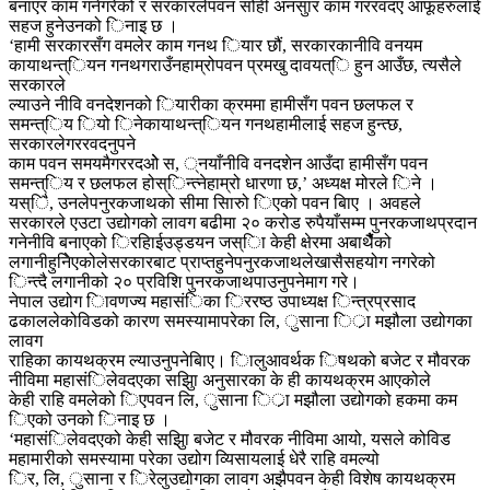
बनाएर काम गनेगरेको र सरकारलेपवन सोही अनसुार काम गररवदए आफूहरुलाई
सहज हुनेउनको िनाइ छ ।
‘हामी सरकारसँग वमलेर काम गनथ ियार छौं, सरकारकानीवि वनयम
कायाथन्त्ियन गनथगराउँनहाम्रोपवन प्रमखु दावयत्ि हुन आउँछ, त्यसैले
सरकारले
ल्याउने नीवि वनदेशनको ियारीका क्रममा हामीसँग पवन छलफल र
समन्त्िय ियो िनेकायाथन्त्ियन गनथहामीलाई सहज हुन्त्छ,
सरकारलेगररवदनुपने
काम पवन समयमैगररदओे स, ्नयाँनीवि वनदशेन आउँदा हामीसँग पवन
समन्त्िय र छलफल होस्िन्त्नेहाम्रो धारणा छ,’ अध्यक्ष मोरले िने ।
यस्िै, उनलेपनुरकजाथको सीमा सािरुो िएको पवन बिाए । अवहले
सरकारले एउटा उद्योगको लावग बढीमा २० करोड रुपैयाँसम्म पुनरकजाथप्रदान
गनेनीवि बनाएको िरहिाईउड्डयन जस्िा केही क्षेरमा अबाथैैैंको
लगानीहुनेिएकोलेसरकारबाट प्राप्तहुनेपनुरकजाथलेखासैसहयोग नगरेको
िन्त्दै लगानीको २० प्रविशि पुनरकजाथपाउनुपनेमाग गरे।
नेपाल उद्योग िावणज्य महासंिका िररष्ठ उपाध्यक्ष िन्त्रप्रसाद
ढकाललेकोविडको कारण समस्यामापरेका लि, ुसाना िर्ा मझौला उद्योगका
लावग
राहिका कायथक्रम ल्याउनुपनेबिाए। िालुआवर्थक िषथको बजेट र मौवरक
नीविमा महासंिलेवदएका सझुाि अनुसारका के ही कायथक्रम आएकोले
केही राहि वमलेको िएपवन लि, ुसाना िर्ा मझौला उद्योगको हकमा कम
िएको उनको िनाइ छ ।
‘महासंिलेवदएको केही सझुाि बजेट र मौवरक नीविमा आयो, यसले कोविड
महामारीको समस्यामा परेका उद्योग व्यिसायलाई धेरै राहि वमल्यो
िर, लि, ुसाना र िरेलुउद्योगका लावग अझैपवन केही विशेष कायथक्रम