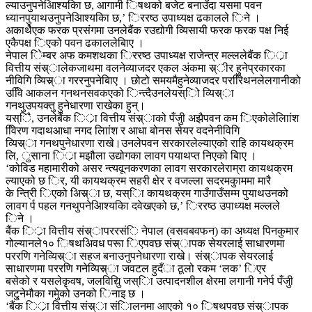
ल्याउनुपनेआिश्यकिा छ, आगामी िषथको बजेट बनाउँदा यसमा पवन
ध्यानपुयाथउनुपनेआिश्यकिा छ,’ िररष्ठ उपाध्यक्ष ढकालले िने ।
अकाथैेएक फरक प्रसंगमा उनलेबैंक रउद्योगी व्यिसायी फरक फरक पक्ष निई
एकैपक्ष िएको पवन ढकाललेबिाए ।
नेपाल िेम्बर अफ कमशथका िररष्ठ उपाध्यक्ष राजेन्त्र मल्ललेबैंक िर्ा
वित्तीय संस्र्ालेकजाथमा वलनेव्याजदर एकल अंकमा स्र्ीर हुनेप्रकारका
नीविगि व्यिस्र्ा गररनुपनेबिाए । छोटो समयमैहुनेव्याजदर पररििथनलेलगानीको
उविि आकलन गनथनसवकएको िन्त्दैउनलेयस्िो व्यिस्र्ा
गनथुउपयक्तु हुनेधारणा राखेका हुन्।
यस्िै, उनलेबैंक िर्ा वित्तीय संस्र्ाको पँजुी अझैपवन कम िएकोलेलािांश
वििरण गदाथआधा नगद लािांश र आधा बोनस सेयर वदनेनीविगि
व्यिस्र्ा गनथपुनेधारणा राखे।उनलेपवन सरकारलेल्याएको राहि कायथक्रम
लि, ुसाना िर्ा मझौला उद्योगका लावग पयाथप्त निएको बिाए ।
‘कोविड महामारीको असर न्त्यवूनकरणका लावग सरकारलेराम्रा कायथक्रम
ल्याएको छ िर, यी कायथक्रम सहरी क्षेर र वजल्ला सदरमकुाममा मारै
के न्त्रीि िएको अिस्र्ा छ, यस्िा कायथक्रम गाउँगाउँसम्म पुयाथउनको
लावग र्प पहल गनथुपनेआिश्यकिा दवेखएको छ,’ िररष्ठ उपाध्यक्ष मल्लले
िने ।
बैंक िर्ा वित्तीय संस्र्ापररसंि नेपाल (वसवबवफन) का अध्यक्ष पिनकुमार
गोल्यानले१० िषथअिवध परूा िएपवछ संस्र्ापक सेयरलाई साधारणमा
पररणि गनेव्यिस्र्ा सहज बनाउनुपनेधारणा राखे। संस्र्ापक सेयरलाई
साधारणमा पररणि गनेव्यिस्र्ा जवटल हुदँा ठूलो रकम ‘लक’ िएर
बसेको र यसलेकृवष, जलविद्यिु जस्िा उत्पादनशील क्षेरमा लगानी गनेर्प पँजुी
जटु्नेमौका गमुेको उनको िनाइ छ ।
‘बैंक िर्ा वित्तीय संस्र्ा संिालनमा आएको १० िषथपवछ संस्र्ापक