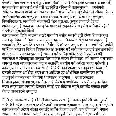
प्रतियोगिता संचालन गरी पुरस्कृत गरेकोमा सिबिफिनप्रति धन्यवाद व्यक्त गर्दै,
पत्रकारिता क्षेत्रलाई यसै गरी उत्प्रेरित गरिनुपर्ने बताउनुभयो । त्यसैगरी
राष्ट्रिय योजना आयोगका सदस्य माननीय डा. रमेशचन्द्र पौडेलले औपचारिक र
अनौपचारिक अर्थतन्त्रको विषयमा प्रकाश पार्नुभएको थियो भने त्रिभुवन
विश्वविद्यालय, मानविकी संकायकी डिन प्रा.डा. कुशुम शाक्यले देशको
अर्थतन्त्रलाई सबल बनाउन हरेक क्षेत्रको सहकार्य र सहयोग अनिवार्य रहेको
उल्लेख गर्नुभएको थियो ।
कार्यक्रममा विशेष मन्तव्य राख्दै माननीय उद्योग मन्त्री श्री रमेश रिजालज्यूले
उक्त प्रतिवेदनले नेपाल सरकार, मातहतका निकाय र सरोकारवालाहरुलाई
सहकार्यसहित अगाडि बढ्न मार्गनिर्देश गरेको जनाउनुभएको छ । त्यसैगरी उहाँले
आर्थिक जगतका विविध विषयहरुलाई उजागर गर्दै सरोकारवालालई झकझकाउँदै
आउनुभएका पत्रकारहरुलाई सम्मान गर्न पाउँदा गर्वित भएको उल्लेख गर्दै
सत्यतथ्य र खोजमूलक पत्रकारितामार्फत राष्ट्र निर्माणको अभियानमा पत्रकार
जगतले अझ सशक्तरुपमा कलम चलाउँदै सहयोग गर्ने अपेक्षा व्यक्त गर्नुभयो ।
कार्यक्रममा समापन मन्तव्य राख्दै सिबिफिनका अध्यक्ष पवनकुमार गोल्यानले
देशको वर्तमान आर्थिक अवस्था र आर्थिक एवं औधोगिक क्रान्तिका लागि
चाल्नुपर्ने कदमहरुका विषयमा धारणाहरु राख्नुभयो । उत्पादनमूलक,
निर्यातमूलक, रोजगारमूलक क्षेत्रलाई विशेष प्राथमिकता र प्रोत्साहनसहित
उक्त क्षेत्रहरुमा लगानी विस्तार नगरी देश विकास नहुने बताउँदै यसका लागि
नेपाल सरकारले उपयुक्त
नीति एवं वातावरणसहित निजी क्षेत्रलाई उत्साहित बनाउनुपर्ने औल्याउनुभयो ।
नजिकिँदै गरेका महान् चाडवर्पहरुको अवसरमा शुभकामना आदानप्रदान गर्नु पनि
कार्यक्रमको उद्देश्य रहेको बताउँदै उहाँले विजया दशमी, शुभ दीपावली, नेपाल
सम्बत, छठलगायतका पर्वको अवसरमा सम्पूर्ण नेपालीहरुको सुख, शान्ति र