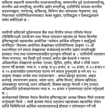
समिटमा सहभागी सम्माननीय प्रधानमन्त्रीज्यू, सम्माननीय पूर्व प्रधानमन्त्रीज्यू,
माननीय अर्थ मन्त्रीज्यू, माननीय उद्योग मन्त्रीज्यू, प्रतिनिधि सभाका माननीय
सदस्यज्यूहरु, गभर्नरज्यू, सचिवज्यू, विभिन्न संघ÷संस्थाका नेतृत्वगण, दातृ
निकायका प्रतिनिधिलगायतबाट व्यक्त सुझाव, प्रतिबद्धता र ऐक्यवद्धताहरु
समेत समेटिएको छ ।
त्यसैगरी समिटको पूर्वसन्ध्यामा बैंक तथा वित्तीय संस्था परिसंघ नेपाल
(सिबिफिन)को प्रायोजन तथा नेपाल पत्रकार महासंघ एवं नेपाल बिजनेश
इन्ष्टिच्यूटको सहकार्यमा आयोजित “वर्तमान आर्थिक परिदृश्य र समृद्धिको
मार्गचित्र” विषयमा आयोजित लेखलेखन प्रतियोगितामा उत्कृष्ट १५ औं
स्थानभित्र पर्न सफल लेखहरुका सर्जकलाई माननीय उद्योग मन्त्रीज्यूकै
हातबाट नगद तथा प्रमाणपत्रसहित पुरस्कृत गरिएको छ । प्रतियोगी पत्रकार
गौतम रानाभाट, यम विरही दुर्गा प्रसाद अर्याल खेम बेल्वासे र नवराज
अधिकारीका लेखहरुले क्रमशः प्रथम, द्वितिय, तृतीय, चौथो र पाँचौ स्थान
प्राप्त गर्दै क्रमशः नगद रु. १ लाख, रु.७५ हजार, रु. ५० हजार, रु.२५ हजार र
रु.१५ हजारसहित प्रमाणपत्र प्राप्त गर्न सफल हुनुभएको छ भने थप १०
उत्कृष्ट लेखका सर्जक तथा पत्रकारहरु – कमल बहादुर कठायत, अमृता
बजगाई, रुपनारायण ढकाल, ममता थापा, अनिष मिजार, दधिराम खतिवडा,
लोकबहादुर चापागाई, एलन अधिकारी, हिक्मत बहादुर नेपाली र वेणु प्रसाद
अधिकारीले प्रोत्साहनस्वरुप नगद रु. १० हजार र प्रमाणपत्र प्राप्त गर्नुभएको
छ ।
कार्यक्रमको विषयमा नेपाल बिजनेस इन्ष्टिच्यूटका अध्यक्ष विशाल गैरेले प्रकाश
पार्नुभएको थियो । त्यसै क्रममा नेपाल पत्रकार महासंघका महासचिव रोशन
पुरीले सिबिफिनले आर्थिक पत्रकारहरुलाई हौसला र प्रोत्साहन गर्ने गरी