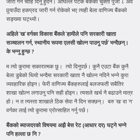
जारी गर्न चाहिँ दिनु हुँदैन। अघिल्लै पटक बैंकको चुक्ता पुँजी ८ अर्व
पुर्‍याउँदा हकप्रद जारी गर्न रोकेको भए त्यही बेला वाणिज्य बैंकको
सङ्ख्या घट्थ्यो।
अहिले
‘
ख
‘
वर्गका विकास बैंकले
‘
हामीले पनि सरकारी खाता
सञ्चालन गर्न
,
स्थानीय रूपमा एलसी खोल्न पाउनु पर्छ
‘
भन्दैछन्।
के भन्नु हुन्छ
?
म त्यो कुरामा सकारात्मक छु। त्यो दिनुपर्छ। कुनै एउटा बैंक कुनै
बेला डुबेको थियो भन्दैमा सरकारी खाता नै खोल्न नदिने भन्ने कुरा
व्यवहारिक होइन। फेरी वाणिज्य बैंकहरुलाई बलजफती सबैतिर
शाखा खोल्न लगाउनु पनि सही होइन। त्यसले खर्च नै बढाउने मात्र
हो। न त त्यस्ता शाखाले ठिक सेवा नै दिन सक्छन्। बरु ‘ख’ वा ‘ग’
वर्गका लाई त्यो कुरामा प्रोत्साहित गर्नु पर्छ।
बैंकको ब्याजदरको विषयमा अझै बेस रेट (आधार दर) घट्ने भन्ने
पनि हल्ला छ नि
?