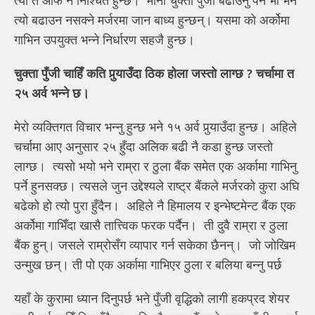
त्यो त आफैँ नै निश्चित हुन्छ। मानौँ चुक्ता पुँजी बढाउनु पर्ने भो भने
त्यो बढाउन नसक्ने मर्जरमा जान बाध्य हुन्छन्। यसमा को अर्कोमा
गाभिन उपयुक्त भन्ने निर्धारण सहजै हुन्छ।
चुक्ता पुँजी चाहिँ कति पुर्‍याउँदा ठिक होला जस्तो लाग्छ
?
चर्चामा त
२५ अर्व भन्ने छ।
मेरो व्यक्तिगत विचार भन्नु हुन्छ भने १५ अर्व पुर्‍याउँदा हुन्छ। अहिले
चर्चामा आए अनुसार २५ हुँदा अलिक बढी नै कडा हुन्छ जस्तो
लाग्छ। त्यसो भयो भने राम्रा र ठुला बैंक समेत एक अर्कामा गाभिनु
पर्ने हुनसक्छ। त्यसले जुन उद्देश्यले राष्ट्र बैंकले मर्जरको कुरा अघि
बढेको हो त्यो पुरा हुँदैन। अहिले नै हिमालय र इन्भेष्टमेन्ट बैंक एक
अर्कोमा गाभिँदा खासै तात्त्विक फरक पर्दैन। ती दुवै राम्रा र ठुला
बैंक हुन्। जसले राम्रोसँग व्यापार गर्न सकेका छैनन्। जो जोखिम
उन्मुख छन्। ती पो एक अर्कामा गाभिएर ठुला र बलिया बन्नु पर्छ
यहाँ के कुरामा ध्यान दिनुपर्छ भने पुँजी वृद्धिको लागी हकप्रद शेयर