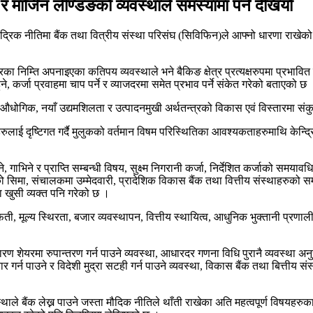
मार्जिन लेण्डिङको व्यवस्थाले समस्यामा पर्ने देखियो
मौद्रिक नीतिमा बैंक तथा वित्रीय संस्था परिसंघ (सिविफिन)ले आफ्नो धारणा राख
ुधारका निम्ति अपनाइएका कतिपय व्यवस्थाले भने बैकिङ क्षेत्र प्रत्यक्षरुपमा प्रभा
, कर्जा प्रवाहमा चाप पर्ने र व्याजदरमा समेत प्रभाव पर्ने संकेत गरेको बताएको छ
औधोगिक, नयाँ उद्यमशिलता र उत्पादनमुखी अर्थतन्त्रको विकास एवं विस्तारमा संकु
यहरुलाई दृष्टिगत गर्दै मुलुकको वर्तमान विषम परिस्थितिका आवश्यकताहरुमाथि केन्
भिने र प्राप्ति सम्बन्धी विषय, सुक्ष्म निगरानी कर्जा, निर्देशित कर्जाको समयाव
जाको सिमा, संचालकमा उम्मेदवारी, प्रादेशिक विकास बैंक तथा वित्तीय संस्थाहरुको
ा खुसी व्यक्त पनि गरेको छ ।
िती, मूल्य स्थिरता, बजार व्यवस्थापन, वित्तीय स्थायित्व, आधुनिक भुक्तानी प्रणाली,
धारण शेयरमा रुपान्तरण गर्न पाउने व्यवस्था, आधारदर गणना विधि पुरानै व्यवस्था 
ार गर्न पाउने र विदेशी मुद्रा सटही गर्न पाउने व्यवस्था, विकास बैंक तथा बित्तीय 
ाले बैंक लेख्न पाउने जस्ता मौदिक नीतिले थाँती राखेका अति महत्वपूर्ण विषयहरुका