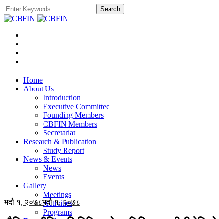
Search
Home
About Us
Introduction
Executive Committee
Founding Members
CBFIN Members
Secretariat
Research & Publication
Study Report
News & Events
News
Events
Gallery
Meetings
भदौ १, २०७८
भदौ १, २०७८
Activities
Programs