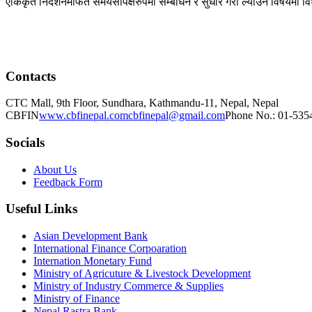
एकिकृत निर्देशनमार्फत समयसापेक्षरुपमा सम्बोधन र सुधार गरी ल्याउने विषयमा वि
Contacts
CTC Mall, 9th Floor, Sundhara,
Kathmandu-11, Nepal,
Nepal
CBFIN
www.cbfinepal.com
cbfinepal@gmail.com
Phone No.: 01-535
Socials
About Us
Feedback Form
Useful Links
Asian Development Bank
International Finance Corpoaration
Internation Monetary Fund
Ministry of Agricuture & Livestock Development
Ministry of Industry Commerce & Supplies
Ministry of Finance
Nepal Rastra Bank