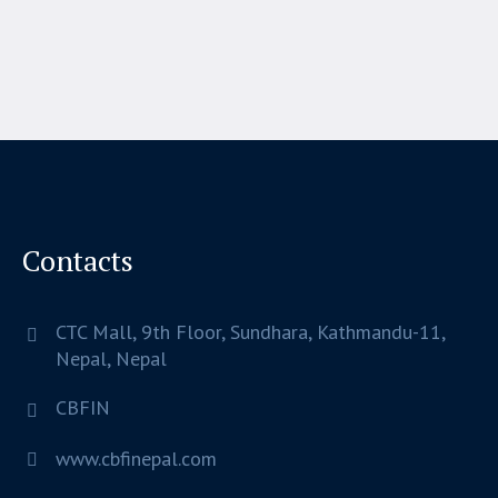
Contacts
CTC Mall, 9th Floor, Sundhara,
Kathmandu-11,
Nepal,
Nepal
CBFIN
www.cbfinepal.com