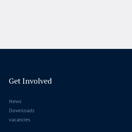
Get Involved
News
Downloads
vacancies