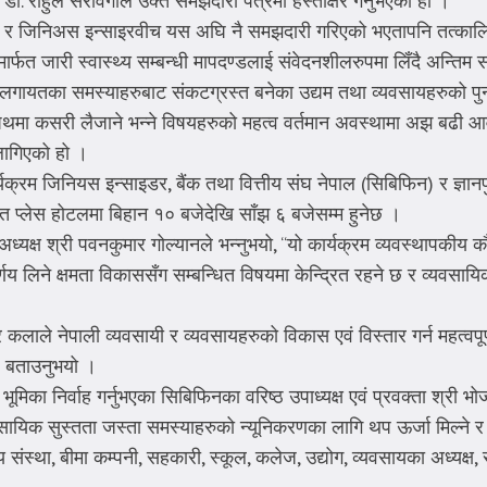
 डा. राहुल सरावगीले उक्त समझदारी पत्रमा हस्ताक्षर गर्नुभएको हो ।
बिफिन र जिनिअस इन्साइरवीच यस अघि नै समझदारी गरिएको भएतापनि तत्
मार्फत जारी स्वास्थ्य सम्बन्धी मापदण्डलाई संवेदनशीलरुपमा लिँदै अन्त
ायतका समस्याहरुबाट संकटग्रस्त बनेका उद्यम तथा व्यवसायहरुको पुनर
पथमा कसरी लैजाने भन्ने विषयहरुको महत्व वर्तमान अवस्थामा अझ बढी आव
 लागिएको हो ।
्यक्रम जिनियस इन्साइडर, बैंक तथा वित्तीय संघ नेपाल (सिबिफिन) र ज्ञ
त प्लेस होटलमा बिहान १० बजेदेखि साँझ ६ बजेसम्म हुनेछ ।
 अध्यक्ष श्री पवनकुमार गोल्यानले भन्नुभयो, “यो कार्यक्रम व्यवस्थापकीय 
र्णय लिने क्षमता विकाससँग सम्बन्धित विषयमा केन्द्रित रहने छ र व्यवसा
ीप र कलाले नेपाली व्यवसायी र व्यवसायहरुको विकास एवं विस्तार गर्न महत्
ले बताउनुभयो ।
का निर्वाह गर्नुभएका सिबिफिनका वरिष्ठ उपाध्यक्ष एवं प्रवक्ता श्री भोजबह
सायिक सुस्तता जस्ता समस्याहरुको न्यूनिकरणका लागि थप ऊर्जा मिल्ने 
ीय संस्था, बीमा कम्पनी, सहकारी, स्कूल, कलेज, उद्योग, व्यवसायका अध्यक