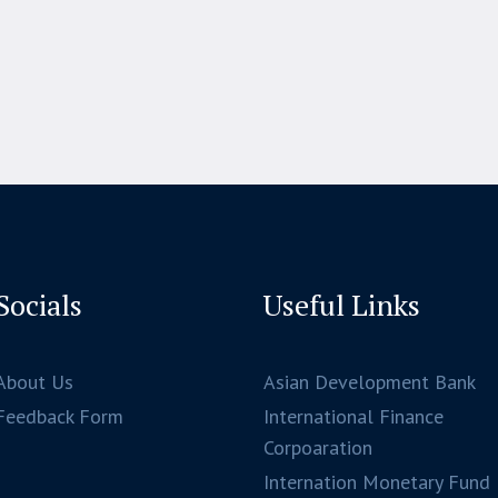
Socials
Useful Links
About Us
Asian Development Bank
Feedback Form
International Finance
Corpoaration
Internation Monetary Fund